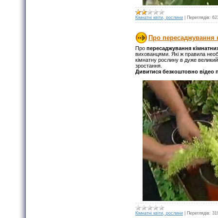
Кімнатні квіти, рослини
|
Переглядів:
62
Про пересаджування к
Про
пересаджування кімнатних
вихованцями. Які ж правила необ
кімнатну рослину в дуже велики
зростання.
Дивитися безкоштовно відео п
Кімнатні квіти, рослини
|
Переглядів:
31