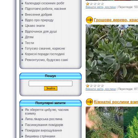
Календарі сезонних робіт
Кімнатні квіти, рослини
|
Переглядів:
53
Підготовчі роботи, насіння
Внесення добрив
Грошове дерево, крас
Відео про природу
Цікаво знати
Відпочинок для душі
Дітям
Тести
Готуємо смачне, корисне
Корисні поради господині
Ремонтуємо, будуємо самі
Пошук
Кімнатні квіти, рослини
|
Переглядів:
87
Кімнатні рослини взим
Популярні запити
Як зберегти цибулю, часник
взимку
Липа лікарська рослина
Пасинкування помідорів
Помідори вирощування
Вишивка стрічками