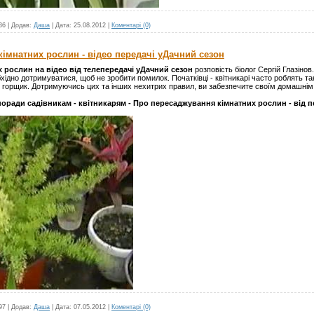
36
|
Додав:
Даша
|
Дата:
25.08.2012
|
Коментарі (0)
імнатних рослин - відео передачі уДачний сезон
 рослин на відео від телепередачі уДачний сезон
розповість біолог Сергій Глазіно
хідно дотримуватися, щоб не зробити помилок. Початківці - квітникарі часто роблять т
й горщик. Дотримуючись цих та інших нехитрих правил, ви забезпечите своїм домашні
оради садівникам - квітникарям - Про пересаджування кімнатних рослин - від п
97
|
Додав:
Даша
|
Дата:
07.05.2012
|
Коментарі (0)