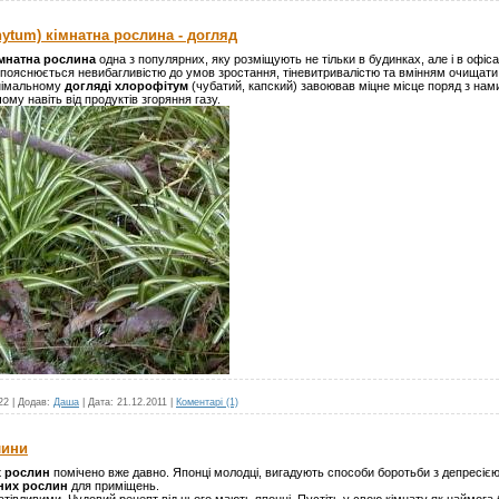
ytum) кімнатна рослина - догляд
імнатна рослина
одна з популярних, яку розміщують не тільки в будинках, але і в офіс
пояснюється невибагливістю до умов зростання, тіневитривалістю та вмінням очищати 
інімальному
догляді хлорофітум
(чубатий, капский) завоював міцне місце поряд з нами.
му навіть від продуктів згоряння газу.
22
|
Додав:
Даша
|
Дата:
21.12.2011
|
Коментарі (1)
лини
х рослин
помічено вже давно. Японці молодці, вигадують способи боротьби з депресіє
тних рослин
для приміщень.
тівливими. Чудовий рецепт від цього мають японці. Пустіть у свою кімнату як наймога б