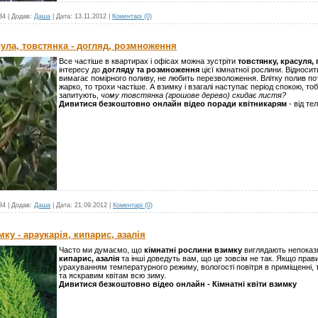
34
|
Додав:
Даша
|
Дата:
13.11.2012
|
Коментарі (0)
ула, товстянка - догляд, розмноження
Все частіше в квартирах і офісах можна зустріти
товстянку, красуля,
інтересу до
догляду та розмноження
цієї кімнатної рослини. Відносит
вимагає помірного поливу, не любить перезволоження. Влітку полив пот
жарко, то трохи частіше. А взимку і взагалі наступає період спокою, то
запитують,
чому товстянка (грошове дерево) скидає листя?
Дивитися безкоштовно онлайн відео поради квітникарям
- від те
34
|
Додав:
Даша
|
Дата:
21.09.2012
|
Коментарі (0)
ку - араукарія, кипарис, азалія
Часто ми думаємо, що
кімнатні рослини взимку
виглядають непоказн
кипарис, азалія
та інші доведуть вам, що це зовсім не так. Якщо прав
урахуванням температурного режиму, вологості повітря в приміщенні, т
та яскравим квітам всю зиму.
Дивитися безкоштовно відео онлайн - Кімнатні квіти взимку