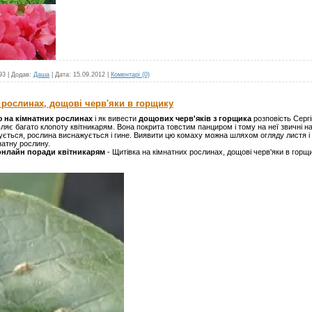
93
|
Додав:
Даша
|
Дата:
15.09.2012
|
Коментарі (0)
 рослинах, дощові черв'яки в горщику
ю на кімнатних рослинах
і як вивести
дощових черв'яків з горщика
розповість Сергі
яє багато клопоту квітникарям. Вона покрита товстим панциром і тому на неї звичні на
ється, рослина виснажується і гине. Виявити цю комаху можна шляхом огляду листя і 
атну рослину.
онлайн поради квітникарям
- Щитівка на кімнатних рослинах, дощові черв'яки в гор