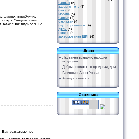
баштан
(5)
заварне тісто
(5)
свято
(5)
морква
(5)
ах, школах, виробничих
часник
(4)
повітря. Завдяки таким
баклажан
(4)
 Адже є такі відомості, що
відео городникам
(4)
дітям
(4)
перець
(4)
захворювання ШКТ
(4)
Цікаво
Лікування травами, народна
медицина
Добрые советы - огород, сад, дом
Гармония. Арош Урзнан.
Айкидо ленивого.
Статистика
ю. Вам розкажемо про
ільше світла та посадіть багато