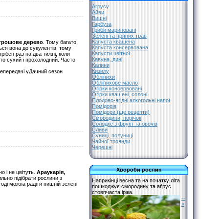
Агрусу
Айви
Вишні
Гарбуза
Гриби мариновані
Зелені та пряних трав
Капуста квашена
 грошове дерево
. Тому багато
Капуста консервована
ься вона до сукулентів, тому
Капусти цвітної
рібен раз на два тижні, коли
Кавуна, дині
бто сухий і прохолодний. Часто
Калини
Кизилу
лепередачі уДачний сезон
Обліпихи
Обліпихове масло
Огірки консервовані
Огірки квашені, солоні
Плодово-ягідні алкогольні напої
Помідорів
Помідори (ще рецепти)
Смородини, порічок
Солодке з фрукт та овочів
Сливи
Суниці, полуниці
Чайної троянди
Черешні
Хвороби рослин
о і не цвітуть.
Араукарія,
ильно підібрати рослини з
Наприкінці весна та на початку літа
оді можна радіти пишній зелені
пошкоджує смородину та аґрус
стовпчаста іржа.
--
>