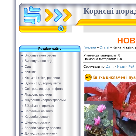
Корисні поради
НОВ
Головна
»
Статті
» Кімнатні квіти,
Розділи сайту
У категорії матеріалів
:
8
Вирощування овочів
Показано матеріалів
:
1-8
Вирощування ягід
Сад
Сортувати по
:
Даті
·
Назві
·
Рейт
Квітник
Квітка цикламен і пу
Кімнатні квіти, рослини
Відео - сад, город, квіти
Світ рослин, сорти, фото
Лікарські рослини
Лікування хвороб травами
Зберігання врожаю
Заготовки на зиму
Хвороби рослин
Шкідники рослин
Засоби захисту рослин
Догляд за рослинами