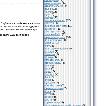
смородина
(14)
страви з сиру
(14)
страви з овочів
(14)
полив
(13)
горіхи
(13)
суп
(13)
цибуля
(12)
рослини в кімнаті
(12)
капуста
(12)
в. Підійшов час зайнятися нашими
вишивка стрічками
(11)
аку помилку - вони пересаджують
рукоділля
(11)
м вихованцям хороші умови для
Мастер-клас
(11)
трав’яний збір
(11)
ередачі уДачний сезон
страви з картоплі
(10)
пряні культури
(10)
Малина
(10)
аґрус
(9)
пошкодження дерев
(9)
розсада
(9)
Ганічкіна
(9)
яблука
(9)
кімнатні квіти
(8)
страви з яєць
(8)
оселя
(8)
вірші
(7)
грунт
(7)
десерти
(7)
пісні
(7)
огірок
(7)
Туманов
(7)
м'ясні страви
(7)
страви з крупів
(7)
напої
(6)
соуси
(6)
насіння
(6)
Сорти
(6)
коренеплоди
(6)
захворювання органів дихання
(5)