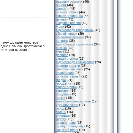
лікарські рослини
(46)
рецепт
(46)
здоров'я
(45)
сезонні роботи
(44)
страви з борошна
(44)
дерева
(43)
шкідники рослин
(42)
ягоди
(42)
відео поради городникам
(42)
уДачні поради
(39)
зберігання врожаю
(37)
солодке
(35)
х, тому що саме монстера
відео поради садівникам
(34)
, адже є ліаною, зростаючою в
випічка
(32)
тягнуться до землі.
кущі
(31)
добрива
(29)
страви з м'яса
(28)
відео поради квітникарям
(28)
рецепти салатів
(26)
заготовки на зиму
(25)
планування
(23)
фруктові страви
(21)
грядки
(21)
город в хаті
(19)
страви з риби
(19)
картопля
(19)
помідори
(19)
посіви
(18)
малопоширені рослини
(17)
уДачний сезон
(17)
город
(16)
зелень
(16)
виноград
(16)
гарбуз
(15)
перші страви
(15)
суниці та полуниці
(15)
закритий грунт
(14)