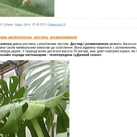
63
|
Додав:
Даша
|
Дата:
25.08.2012
|
Коментарі (0)
тера делікатесна, догляд, розмноження
катесна
дивна рослина з різьбленим листям.
Догляд і розмноження
цікавить багатьо
авдяки своїм мінімальним вимогам до освітлення. Вона відмінно миритися з затемненням
вбури дерев. У природі може досягати висоти 20 метрів, має довгі повітряні корені, які 
нлайн поради квітникарям - телепередача «уДачний сезон»