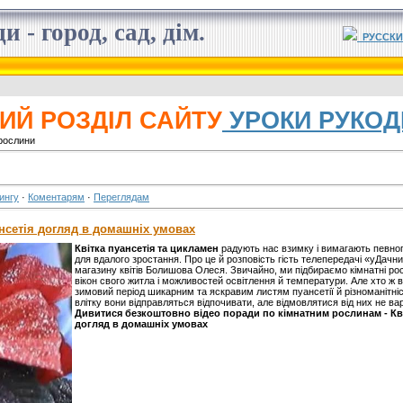
 - город, сад, дім.
РУССКИ
ИЙ РОЗДІЛ САЙТУ
УРОКИ РУКОД
 рослини
ингу
·
Коментарям
·
Переглядам
ансетія догляд в домашніх умовах
Квітка пуансетія та цикламен
радують нас взимку і вимагають певно
для вдалого зростання. Про це й розповість гість телепередачі «уДачни
магазину квітів Болишова Олеся. Звичайно, ми підбираємо кімнатні р
вікон свого житла і можливостей освітлення й температури. Але хто ж 
зимовий період шикарним та яскравим листям пуансетії й різноманітні
влітку вони відправляться відпочивати, але відмовлятися від них не ва
Дивитися безкоштовно відео поради по кімнатним рослинам - Кві
догляд в домашніх умовах