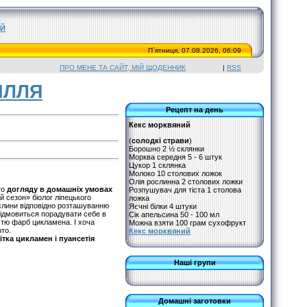
Й
П`ятниця, 07.08.2026, 06:09
ПРО МЕНЕ ТА САЙТ, МІЙ ЩОДЕННИК
|
RSS
ІЛЛЯ
Рецепт на день
Кекс морквяний
(
солодкі страви
)
Борошно 2 ½ склянки
Морква середня 5 - 6 штук
Цукор 1 склянка
Молоко 10 столових ложок
Олія рослинна 2 столових ложки
го
догляду в домашніх умовах
Розпушувач для тіста 1 столова
й сезон» біолог ліпецького
ложка
ослини відповідно розташуванню
Яєчні білки 4 штуки
відмовиться порадувати себе в
Сік апельсина 50 - 100 мл
стю фарб цикламена. І хоча
Можна взяти 100 грам сухофрукт
рто.
Кекс морквяний
тка цикламен і пуансетія
Наші групи
Домашні заготовки