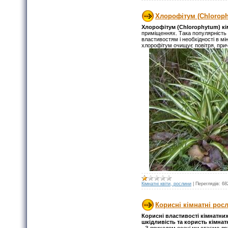
Хлорофітум (Chloroph
Хлорофітум (Chlorophytum) к
приміщеннях. Така популярність 
властивостям і необхідності в м
хлорофітум очищує повітря, причо
Кімнатні квіти, рослини
|
Переглядів:
68
Корисні кімнатні рос
Корисні властивості кімнатни
шкідливість та користь кімна
- З приходом осені ми стаємо дра