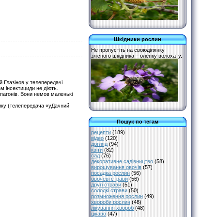
Шкідники рослин
Не пропустіть на своюділянку
злісного шкідника – оленку волохату.
й Глазінов у телепередачі
м інсектициди не діють.
пагонів. Вони немов маленькі
щику (телепередача «уДачний
Пошук по тегам
рецепти
(189)
відео
(120)
догляд
(94)
квіти
(82)
сад
(76)
декоративне садівництво
(58)
вирощування овочів
(57)
посадка рослин
(56)
овочеві страви
(56)
другі страви
(51)
солодкі страви
(50)
розмноження рослин
(49)
хвороби рослин
(48)
лікування хвороб
(48)
цікаво
(47)