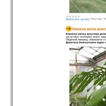
Кімнатні квіти, рослини
|
Переглядів:
78
Кімнатна квітка монс
Кімнатна квітка монстера делі
заслуговує особливої ​​уваги, з
Південній Америці, обвиваючи сто
Дивитися безкоштовно відео о