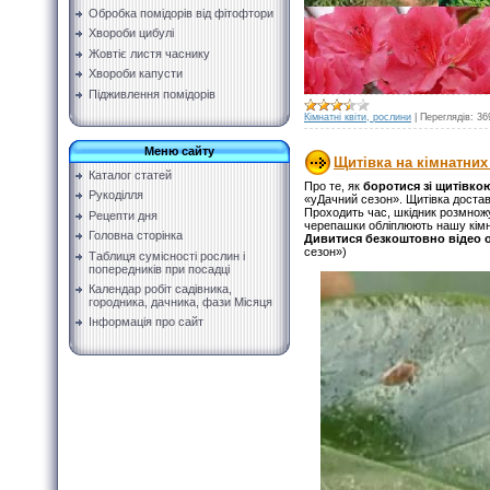
Обробка помідорів від фітофтори
Хвороби цибулі
Жовтіє листя часнику
Хвороби капусти
Підживлення помідорів
Кімнатні квіти, рослини
|
Переглядів:
36
Меню сайту
Щитівка на кімнатних
Каталог статей
Про те, як
боротися зі щитівко
Рукоділля
«уДачний сезон». Щитівка доставл
Проходить час, шкідник розмножу
Рецепти дня
черепашки обліплюють нашу кімн
Головна сторінка
Дивитися безкоштовно відео 
сезон»)
Таблиця сумісності рослин і
попередників при посадці
Календар робіт садівника,
городника, дачника, фази Місяця
Інформація про сайт