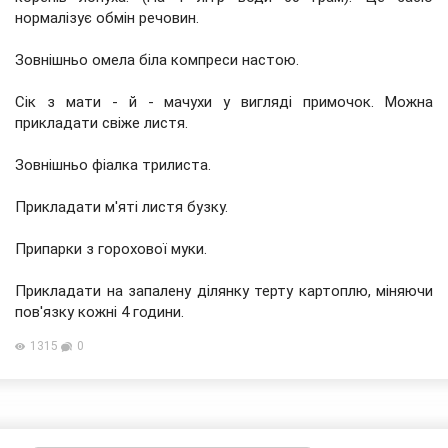
нормалізує обмін речовин.
Зовнішньо омела біла компреси настою.
Сік з мати - й - мачухи у вигляді примочок. Можна
прикладати свіже листя.
Зовнішньо фіалка трилиста.
Прикладати м'яті листя бузку.
Припарки з горохової муки.
Прикладати на запалену ділянку терту картоплю, міняючи
пов'язку кожні 4 години.
1315
0