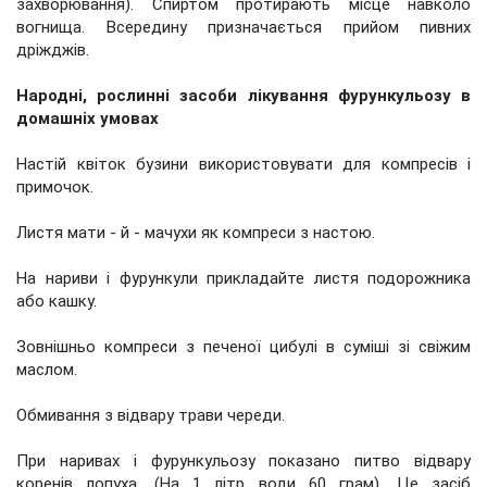
захворювання). Спиртом протирають місце навколо
вогнища. Всередину призначається прийом пивних
дріжджів.
Народні, рослинні засоби лікування фурункульозу в
домашніх умовах
Настій квіток бузини використовувати для компресів і
примочок.
Листя мати - й - мачухи як компреси з настою.
На нариви і фурункули прикладайте листя подорожника
або кашку.
Зовнішньо компреси з печеної цибулі в суміші зі свіжим
маслом.
Обмивання з відвару трави череди.
При наривах і фурункульозу показано питво відвару
коренів лопуха. (На 1 літр води 60 грам). Це засіб