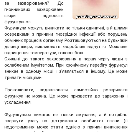
за захворювання? До
гнойникових захворювань
шкіри відносять
фурункульоз.
Фурункули можуть виникати не тільки одиничні, а й цілими
осередками з причини гноєрідної інфекції або порушень
обмінних процесів організму. Розташовуються на будь-якій
ділянці шкіри, викликають хворобливі відчуття. Можливе
підвищення температури, головні болі.
Схильні до такого захворювання в першу чергу люди з
ослабленим імунітетом. При хронічному перебігу фурункул
зникає в одному місці і з'являється в іншому. Це може
тривати місяцями.
Проколювати, видавлювати, самостійно розкривати
фурункул не можна. Це може призвести до зараження і
ускладнення.
Фурункульоз вимагає не тільки лікування, а й потрібно
звернути увагу на дотримання особистої гігієни (її
недотримання може стати однією з причин виникнення