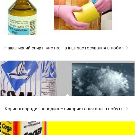
Нашатирний спирт, чистка та інші застосування в побуті
Корисні поради господині – використання солі в побуті