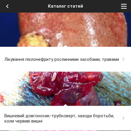
Каталог статей
Лікування пієлонефриту рослинними засобами, травами
Вишневий довгоносик-трубковерт, заходи боротьби,
коли червиві вишні